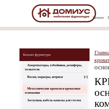
Каталог
Главн
Каталог фурнитуры
крова
Амортизаторы, отбойники, демпферы,
осно
толкатели
Воски, маркеры, штрихи
[+]
КР
Металлические кровати и кроватные
осн
основания
ко
Заглушки, кабель-каналы для столов