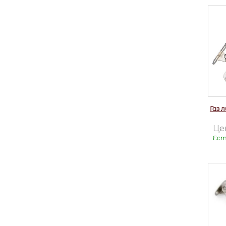
Газ 
Це
Ест