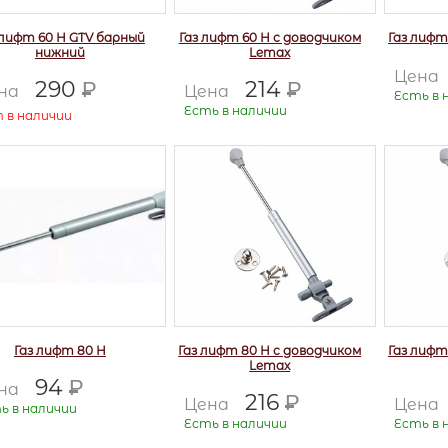
 лифт 60 Н GTV барный
Газ лифт 60 Н с доводчиком
Газ лифт
нижний
Lemax
Цена
290
214
Р
Р
на
Цена
Есть в 
Есть в наличии
 в наличии
Газ лифт 80 Н
Газ лифт 80 Н с доводчиком
Газ лифт
Lemax
94
Р
на
216
Р
Цена
Цена
ь в наличии
Есть в наличии
Есть в 