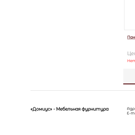
Пан
Це
Нет
«Домиус» - Мебельная фурнитура
Адре
E-ma