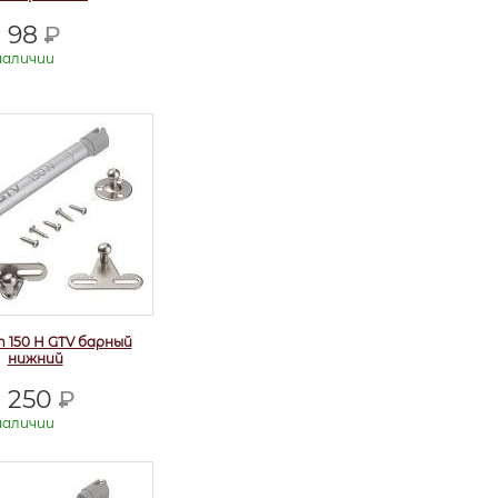
98
Р
наличии
т 150 Н GTV барный
нижний
250
Р
наличии