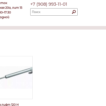
осток
+7
(908)
993-11-01
ная 20а, лит 15
30–17:30
ходной
з лифт 120 Н