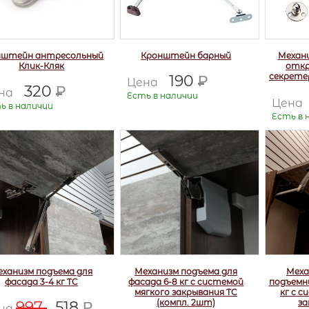
нштейн антресольный
Кронштейн барный
Механи
Клик-Кляк
откр
секретер
190
Р
Цена
320
Р
на
Есть в наличии
Цена
ь в наличии
Есть в 
еханизм подъема для
Механизм подъема для
Меха
фасада 3-4 кг TC
фасада 6-8 кг с системой
подъемны
мягкого закрывания TC
кг с 
(компл. 2шт)
за
997
518
Р
на