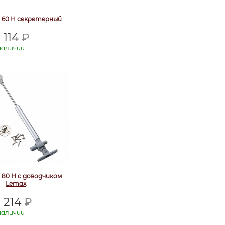
 60 Н секретерный
114
Р
наличии
 80 Н с доводчиком
Lemax
214
Р
наличии