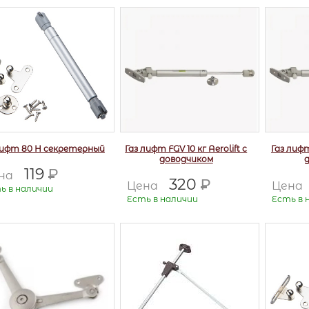
лифт 80 Н секретерный
Газ лифт FGV 10 кг Aerolift с
Газ лифт
доводчиком
119
Р
на
320
Р
Цена
Цена
ь в наличии
Есть в наличии
Есть в 