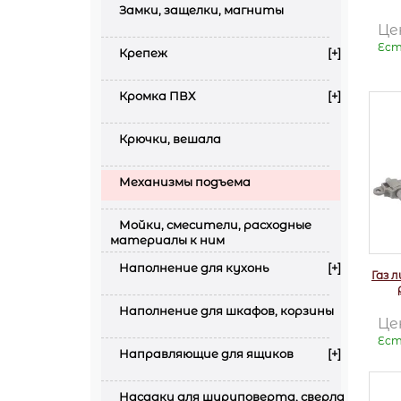
Замки, защелки, магниты
Це
Ест
Крепеж
[+]
Кромка ПВХ
[+]
Крючки, вешала
Механизмы подъема
Мойки, смесители, расходные
материалы к ним
Наполнение для кухонь
[+]
Газ 
Наполнение для шкафов, корзины
Це
Ест
Направляющие для ящиков
[+]
Насадки для шуруповерта, сверла