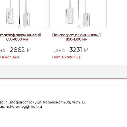
тограф алюминиевый
Пантограф алюминиевый
650-1000 мм
850-1300 мм
2862
3231
Р
Р
на
Цена
 в наличии
Нет в наличии
с: г. Владивосток , ул. Карьерная 20а, лит. 15
il: nakarernoy@mail.ru