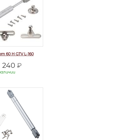
фт 60 Н GTV L-160
240
Р
наличии