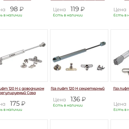
98
119
Р
Р
на
Цена
Цена
ь в наличии
Есть в наличии
Есть в 
лифт 120 Н с доводчиком
Газ лифт 120 Н секретерный
Газ лиф
регулируемый Casa
136
Р
Цена
175
Р
на
Цена
Есть в наличии
ь в наличии
Есть в 