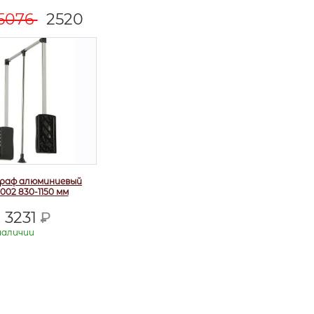
5076
2520
наличии
раф алюминиевый
.002 830-1150 мм
3231
Р
наличии