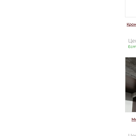
Кро
Це
Ест
М
Це