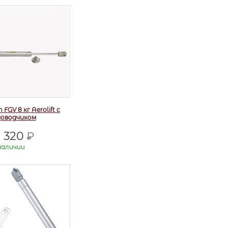
 FGV 8 кг Aerolift с
доводчиком
320
Р
наличии