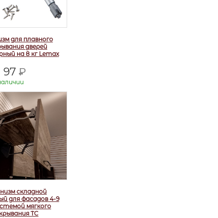
зм для плавного
ывания дверей
ный на 8 кг Lemax
97
Р
наличии
низм складной
й для фасадов 4-9
системой мягкого
крывания TC