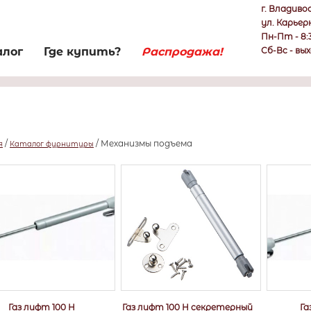
г. Владив
ул. Карьер
Пн-Пт - 8:
лог
Где купить?
Распродажа!
Сб-Вс - вы
/
/
Механизмы подъема
я
Каталог фурнитуры
Газ лифт 100 Н
Газ лифт 100 Н секретерный
Га