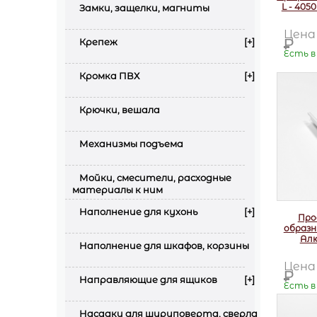
L - 405
Замки, защелки, магниты
Цен
Р
Крепеж
[+]
Есть в
Кромка ПВХ
[+]
Крючки, вешала
Механизмы подъема
Мойки, смесители, расходные
материалы к ним
Наполнение для кухонь
[+]
Про
образн
Ал
Наполнение для шкафов, корзины
Цен
Р
Направляющие для ящиков
[+]
Есть в
Насадки для шуруповерта, сверла