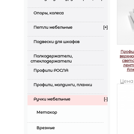
Опоры, колеса
Петли мебельные
[+]
Подвески для шкафов
Профил
Полкодержатели,
верхню
свет
стеклодержатели
лент
Ал
Профили РОСЛА
Цен
Р
Профили, молдинги, планки
Есть в
Ручки мебельные
[-]
Метакор
Врезные