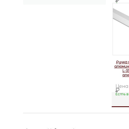
Р
Есть в
Ручка 
алюмин
L-3
ал
Цен
Р
Есть в