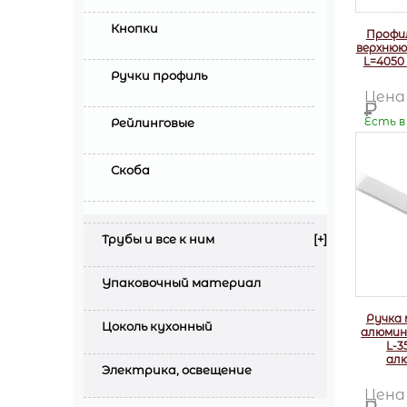
Кнопки
Профил
верхнюю
L=4050
Ручки профиль
Цен
Р
Есть в
Рейлинговые
Скоба
Трубы и все к ним
[+]
Упаковочный материал
Ручка 
Цоколь кухонный
алюмин
L-3
ал
Электрика, освещение
Цен